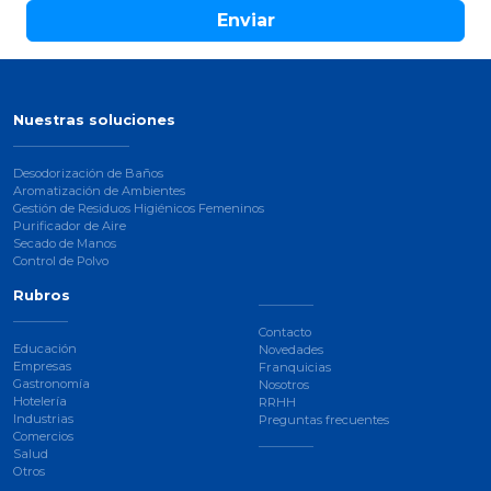
Enviar
Nuestras soluciones
Desodorización de Baños
Aromatización de Ambientes
Gestión de Residuos Higiénicos Femeninos
Purificador de Aire
Secado de Manos
Control de Polvo
Rubros
Contacto
Educación
Novedades
Empresas
Franquicias
Gastronomía
Nosotros
Hotelería
RRHH
Industrias
Preguntas frecuentes
Comercios
Salud
Otros