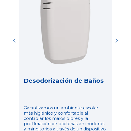
l
Aro
gra
audi
ra
con
per
est
Desodorización de Baños
Garantizamos un ambiente escolar
más higiénico y confortable al
controlar los malos olores y la
proliferación de bacterias en inodoros
y mingitorios a través de un dispositivo